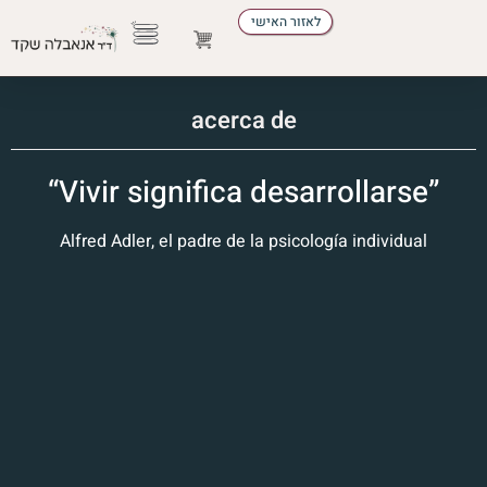
לאזור האישי
Profesiones de tratamiento
desarrollo personal
Reservar una conferencia
acerca de
“Vivir significa desarrollarse”
Alfred Adler, el padre de la psicología individual