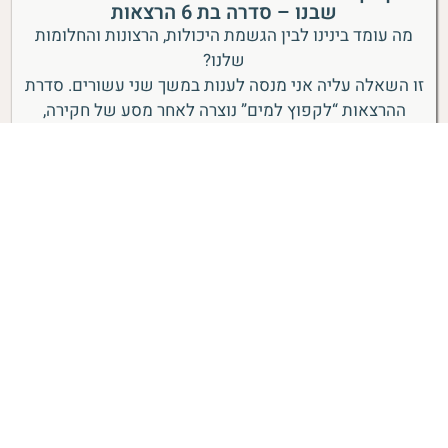
שבנו – סדרה בת 6 הרצאות
מה עומד בינינו לבין הגשמת היכולות, הרצונות והחלומות
שלנו?
זו השאלה עליה אני מנסה לענות במשך שני עשורים. סדרת
ההרצאות “לקפוץ למים” נוצרה לאחר מסע של חקירה,
דוקטורט, כתיבת ספר ומפגש עם אלפי אנשים שחיים
מתחת לקו הפוטנציאל שלהם.
בשש הרצאות הסדרה אני
מלמדת מדוע אנשים עדיין אינם מי שהם יכולים להיות,
ומה ניתן לעשות עם זה.
₪490
לפרטים נוספים ורכישה
הרצאות וידאו – התפתחות אישית