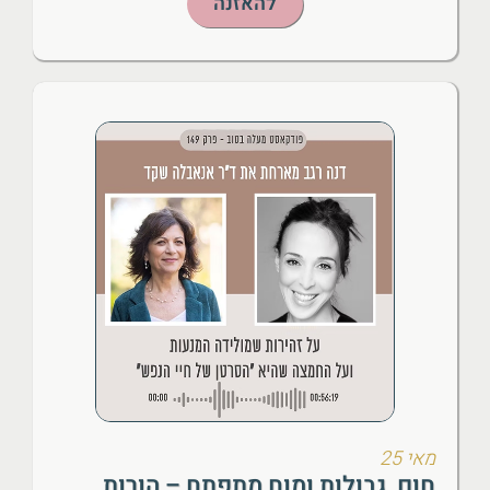
להאזנה
מאי 25
חום, גבולות ומוח מתפתח – הורות