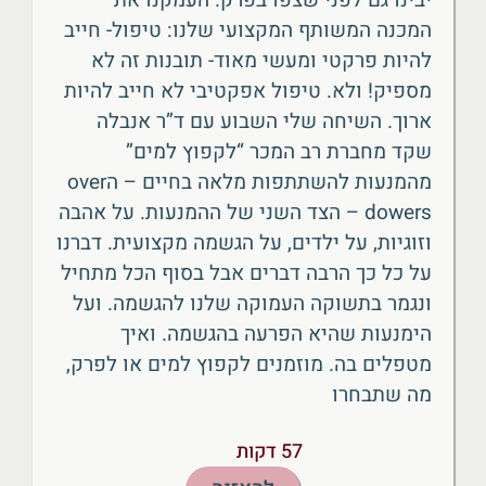
יבינו גם לפני שצפו בפרק. העמקנו את
המכנה המשותף המקצועי שלנו: טיפול- חייב
להיות פרקטי ומעשי מאוד- תובנות זה לא
מספיק! ולא. טיפול אפקטיבי לא חייב להיות
ארוך. השיחה שלי השבוע עם ד”ר אנבלה
שקד מחברת רב המכר “לקפוץ למים”
מהמנעות להשתתפות מלאה בחיים – הover
dowers – הצד השני של ההמנעות. על אהבה
וזוגיות, על ילדים, על הגשמה מקצועית. דברנו
על כל כך הרבה דברים אבל בסוף הכל מתחיל
ונגמר בתשוקה העמוקה שלנו להגשמה. ועל
הימנעות שהיא הפרעה בהגשמה. ואיך
מטפלים בה. מוזמנים לקפוץ למים או לפרק,
מה שתבחרו
57 דקות