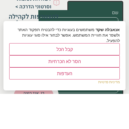
וסרטוני הדרכה >
שם
להצטרפות לקהילה
של ד”ר אנאבלה
שקד
אנאבלה שקד
משתמשים בעוגיות כדי להבטיח תפקוד האתר
טלפון
אימייל
ולשפר את חוויית המשתמש. אפשר לבחור אילו סוגי עוגיות
להפעיל.
קבל הכל
Email
אני מאשר/ת קבלת
הסר לא הכרחיות
תכנים עם השראה,
עדכונים, הצעות והטבות
העדפות
מד״ר אנאבלה שקד
תחום הפנייה
מדיניות פרטיות
כן, אני רוצה
הודעה
להיות חלק