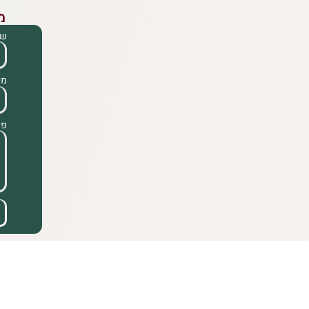
מ
ש
מי
פר