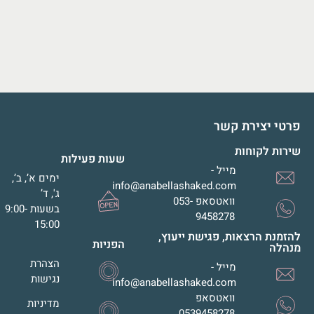
פרטי יצירת קשר
שירות לקוחות
שעות פעילות
מייל -
ימים א’, ב’,
info@anabellashaked.com
ג', ד’
וואטסאפ 053-
בשעות 9:00-
9458278
15:00
להזמנת הרצאות, פגישת ייעוץ,
הפניות
מנהלה
הצהרת
מייל -
נגישות
info@anabellashaked.com
וואטסאפ
מדיניות
0539458278