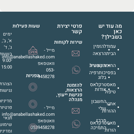
מה עוד יש
פרטי יצירת
שעות פעילות
כאן
קשר
ימים
בשבילך?
א’, ב’,
שירות לקוחות
עמוד
להזמין
ג', ד’
מייל -
הבית
הרצאה
בשעות
info@anabellashaked.com
9:00-
וואטסאפ
החומר הפעיל
תקשורת
15:00
053-
בפסיכותרפיה
הפניות
9458278
בלוג
הצהרת
מאסטרקלאס
להזמנת
אודות
הרצאות,
נגישות
טיפול
פגישת ייעוץ,
מנהלה
מדיניות
החשבון
אתגר
פרטיות
מייל -
שלי
ההורות
info@anabellashaked.com
תנאי
מרכז
וואטסאפ
מאסטרקלאס
שימוש
התמיכה
0539458278
הורות
ומדיניו