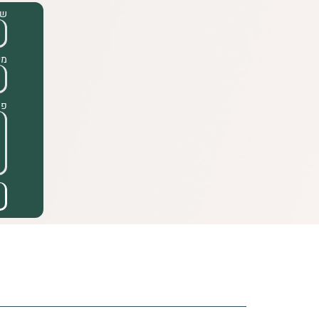
ש
מי
פר