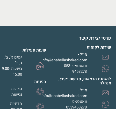
פרטי יצירת קשר
שירות לקוחות
שעות פעילות
מייל -
ימים א’, ב’,
info@anabellashaked.com
ג', ד’
וואטסאפ 053-
בשעות 9:00-
9458278
15:00
להזמנת הרצאות, פגישת ייעוץ,
הפניות
מנהלה
הצהרת
מייל -
נגישות
info@anabellashaked.com
וואטסאפ
מדיניות
0539458278
פרטיות