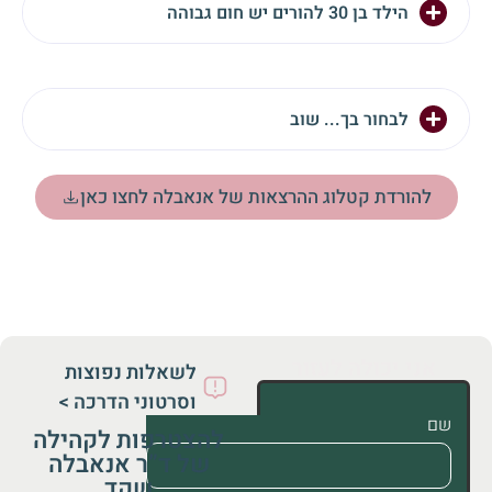
הילד בן 30 להורים יש חום גבוהה
לבחור בך... שוב
להורדת קטלוג ההרצאות של אנאבלה לחצו כאן
אני יכולה לעזור
לשאלות נפוצות
וסרטוני הדרכה >
שם
להצטרפות לקהילה
של ד”ר אנאבלה
שקד