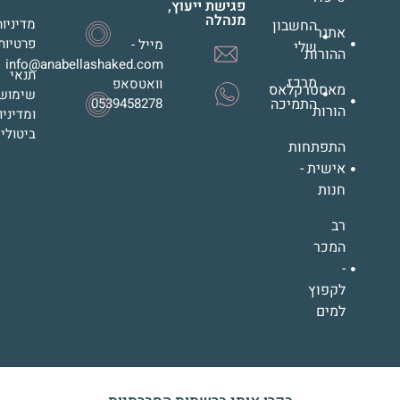
פגישת ייעוץ,
מנהלה
מדיניות
החשבון
אתגר
פרטיות
מייל -
שלי
ההורות
info@anabellashaked.com
תנאי
מרכז
וואטסאפ
מאסטרקלאס
שימוש
התמיכה
0539458278
הורות
ומדיניו
ביטולי
התפתחות
אישית -
חנות
רב
המכר
-
לקפוץ
למים