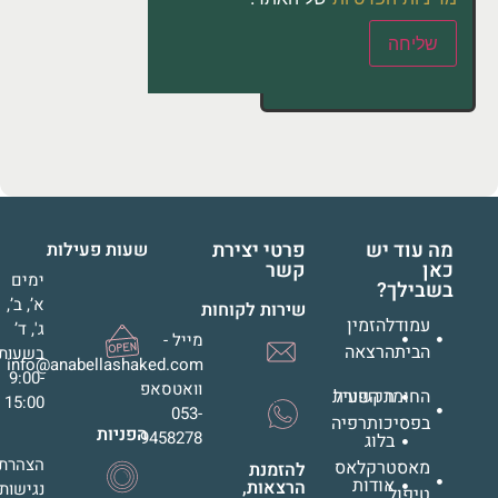
שליחה
מה עוד יש
פרטי יצירת
שעות פעילות
כאן
קשר
ימים
בשבילך?
א’, ב’,
שירות לקוחות
עמוד
להזמין
ג', ד’
מייל -
הבית
הרצאה
בשעות
info@anabellashaked.com
9:00-
וואטסאפ
החומר הפעיל
תקשורת
15:00
053-
בפסיכותרפיה
הפניות
9458278
בלוג
הצהרת
מאסטרקלאס
להזמנת
אודות
הרצאות,
נגישות
טיפול