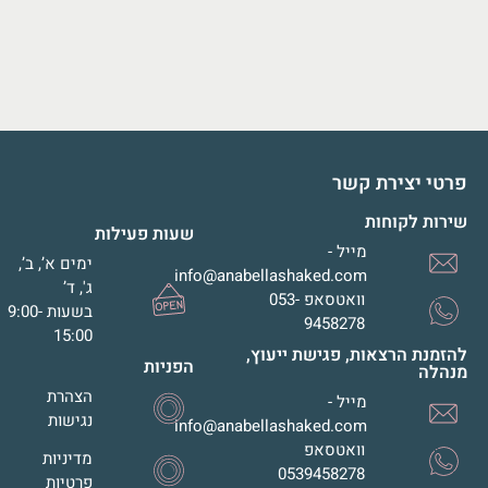
פרטי יצירת קשר
שירות לקוחות
שעות פעילות
מייל -
ימים א’, ב’,
info@anabellashaked.com
ג', ד’
וואטסאפ 053-
בשעות 9:00-
9458278
15:00
להזמנת הרצאות, פגישת ייעוץ,
הפניות
מנהלה
הצהרת
מייל -
נגישות
info@anabellashaked.com
וואטסאפ
מדיניות
0539458278
פרטיות