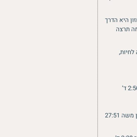
זון היא הדרך
מה תרצה
לחיות,
קטע ב’: הרפיה ודמיון מודרך ליצירת חזון (לנשים)’, מוסיקה ונגינה : שרון משה 27:51