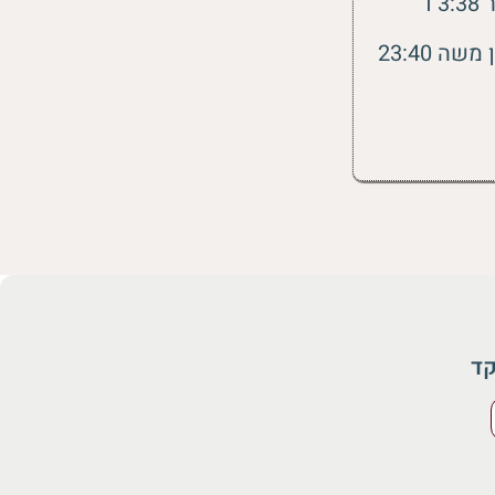
’
קטע ד’: הרפיה ודמיון מודרך ליצירת חזון (לגברים)’ מוסיקה ונגינה : שרון משה 23:40
קד