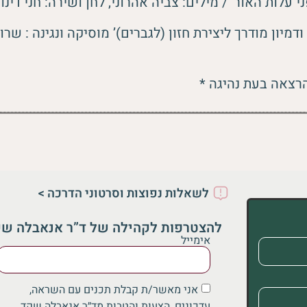
 עלות האור’ / מילים: צביה אהרוני, לחן ושירה: חני דינור 3:38 ד
הרצאה בעת נהיגה *
לשאלות נפוצות וסרטוני הדרכה >
להצטרפות לקהילה של ד”ר אנאבלה ש
אימייל
אני מאשר/ת קבלת תכנים עם השראה,
עדכונים, הצעות והטבות מד״ר אנאבלה שקד