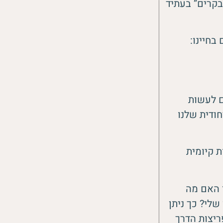
מבקרים” בעתיד
בחיינו:
,(being) מה אנו רוצים לעשות
חודית שלנו
 קיומית
ן האם מה
שלי? כך ניתן
ריצות הדרך