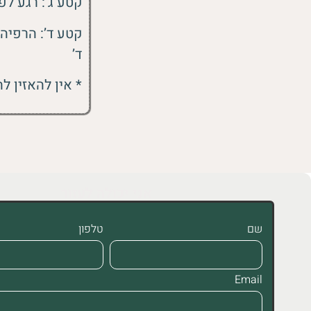
קטע ג’: רגע לפני
ד’
* אין להאזין ל
אני יכולה לעזור
שם
טלפון
Email