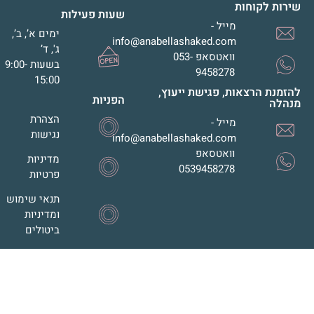
שירות לקוחות
שעות פעילות
מייל -
ימים א’, ב’,
info@anabellashaked.com
ג', ד’
וואטסאפ 053-
בשעות 9:00-
9458278
15:00
להזמנת הרצאות, פגישת ייעוץ,
הפניות
מנהלה
הצהרת
מייל -
נגישות
info@anabellashaked.com
וואטסאפ
מדיניות
0539458278
פרטיות
תנאי שימוש
ומדיניות
ביטולים
תי ברשתות החברתיות