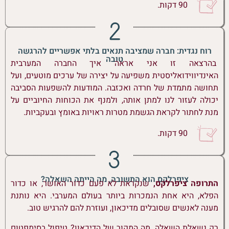
90 דקות.
רוח נגדית: חברה שמציבה תנאים בלתי אפשריים להרגשה
טובה
בהרצאה זו אני אראה איך החברה המערבית
האינדיווידואליסטית משפיעה על יצירה של ערכים מוטעים, ועל
תחושה מתמדת של חרדה ואכזבה. המודעות להשפעות הסביבה
יכולה לעזור לנו למתן אותה, ולמנף את הכוחות החיוביים על
מנת לחתור לקראת הגשמת מטרות ראויות באומץ ובעקביות.
90 דקות.
ציפרלקס הוא התשובה, מה הייתה השאלה?
התרופה ציפרלקס,
שנקראת לא פעם כדור האושר, או כדור
הפלא, היא אחת הנמכרות ביותר בעולם המערבי. היא נותנת
מענה לאנשים שסובלים מדיכאון, ועוזרת להם להרגיש טוב.
רק נשאלת השאלה, מה המקור של הדיכאון? טיפול בסימפטום