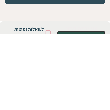
אני יכולה לעזור
לשאלות נפוצות
וסרטוני הדרכה >
שם
להצטרפות לקהילה
של ד”ר אנאבלה
שקד
טלפון
אימייל
Email
אני מאשר/ת קבלת
תכנים עם השראה,
עדכונים, הצעות והטבות
מד״ר אנאבלה שקד
תחום הפנייה
כן, אני רוצה