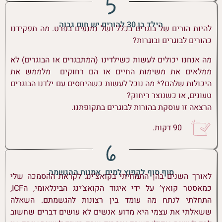
הילד בן 30 להורים יש חום גבוה
להיות הורים של בוגרים בכלל ושל נמנעים בפרט. מה תפקידנו
כהורים לבוגרים ובוגרות?
מה אנחנו יכולים לעשות כשילדינו (המתבגרים או הבוגרים) לא
ממלאים את משימות החיים או הם רחוקים מלממש את
היכולות שלהם?* מה נוכל לעשות כשהיחסים עם ילדנו הבוגרים
טעונים, או כשנוצר ריחוק?
הרצאה זו עוסקת בהורות לבוגרים בתקופתנו.
90 דקות.
סוף סוף לקפוץ למים, אמנות ההגשמה
לאורך השנים בהן התמחיתי בקואצ’ינג לקראת ההסמכה שלי
כמאסטר קואץ’ על ידי איגוד הקואצ’ינג הבינלאומי, הICF,
התחלתי לנתח מה עומד בין רצונות להגשמתם. השאלה
ששאלתי את עצמי היא מדוע אנשים לא עושים דברים שחשוב